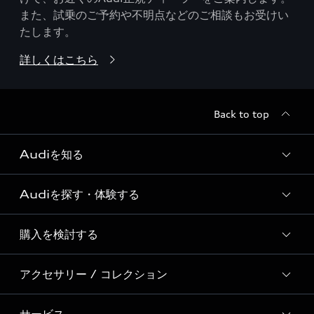
また、試乗のご予約や不明点などのご相談もお受けい
たします。
詳しくはこちら
Back to top
Audiを知る
Audiを探す・体験する
Audi ブランド
Story of Progress
購入を検討する
ディーラー検索
Audi Sport
新車在庫検索
アクセサリー / コレクション
モデル一覧
Formula 1®
試乗車・展示車検索
特別仕様モデル / 限定モデル
デジタルサービス