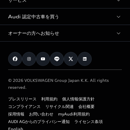
サービス
純正アクセサリー
見積り依頼
e-tronラインアップ
Audi exclusive
オンラインショップ
試乗予約
Audi 認定中古車を買う
サービス入庫予約
価格シミュレーション
Audi driving experience
Audi collection
サービスプログラム
車両比較
オーナーの方へお知らせ
Audi認定中古車
アウディナビアプリ
メンテナンス
ご購入サポート
Audi認定中古車検索
お知らせ
車検 / 定期点検
カタログ一覧
クオリティ
オーナー様向けキャンペーン
e-tronアフターサポート
保証
リコール関連情報
Audi Top Service紹介
© 2026 VOLKSWAGEN Group Japan K.K. All rights
メンテナンス
特定整備適用車一覧
reserved.
myAudi
24時間緊急サポート
リサイクル法
プレスリリース
利用規約
個人情報保護方針
ファイナンス
コンプライアンス
リサイクル関連
会社概要
よくある質問（FAQ）
採用情報
お問い合わせ
myAudi利用規約
キャンペーン / イベント
AUDI AGからのプライバシー通知
ライセンス条項
買取査定
English