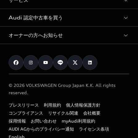
サービス
純正アクセサリー
見積り依頼
e-tronラインアップ
Audi exclusive
オンラインショップ
試乗予約
Audi 認定中古車を買う
サービス入庫予約
価格シミュレーション
Audi driving experience
Audi collection
サービスプログラム
車両比較
オーナーの方へお知らせ
Audi認定中古車
アウディナビアプリ
メンテナンス
ご購入サポート
Audi認定中古車検索
お知らせ
車検 / 定期点検
カタログ一覧
クオリティ
オーナー様向けキャンペーン
e-tronアフターサポート
保証
リコール関連情報
Audi Top Service紹介
© 2026 VOLKSWAGEN Group Japan K.K. All rights
メンテナンス
特定整備適用車一覧
reserved.
myAudi
24時間緊急サポート
リサイクル法
プレスリリース
利用規約
個人情報保護方針
ファイナンス
コンプライアンス
リサイクル関連
会社概要
よくある質問（FAQ）
採用情報
お問い合わせ
myAudi利用規約
キャンペーン / イベント
AUDI AGからのプライバシー通知
ライセンス条項
買取査定
English