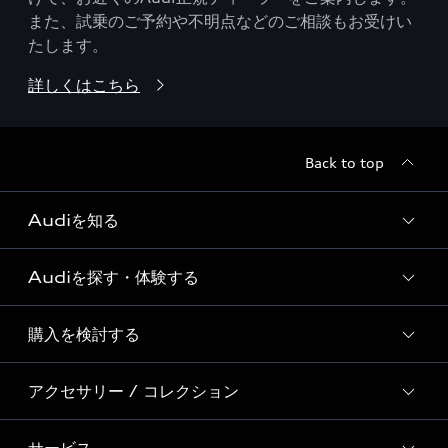
また、試乗のご予約や不明点などのご相談もお受けい
たします。
詳しくはこちら
Back to top
Audiを知る
Audiを探す・体験する
Audi ブランド
Story of Progress
購入を検討する
ディーラー検索
Audi Sport
新車在庫検索
アクセサリー / コレクション
モデル一覧
Formula 1®
試乗車・展示車検索
特別仕様モデル / 限定モデル
デジタルサービス