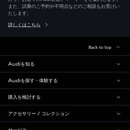
また、試乗のご予約や不明点などのご相談もお受けい
たします。
詳しくはこちら
Back to top
Audiを知る
Audiを探す・体験する
Audi ブランド
Story of Progress
購入を検討する
ディーラー検索
Audi Sport
新車在庫検索
アクセサリー / コレクション
モデル一覧
Formula 1®
試乗車・展示車検索
特別仕様モデル / 限定モデル
デジタルサービス