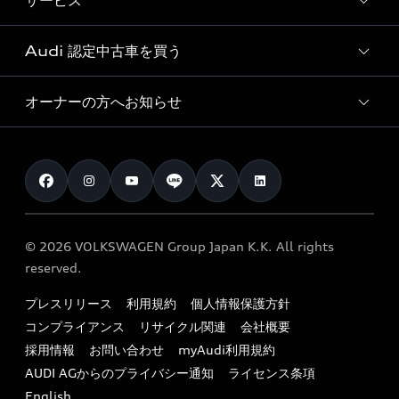
サービス
純正アクセサリー
見積り依頼
e-tronラインアップ
Audi exclusive
オンラインショップ
試乗予約
Audi 認定中古車を買う
サービス入庫予約
価格シミュレーション
Audi driving experience
Audi collection
サービスプログラム
車両比較
オーナーの方へお知らせ
Audi認定中古車
アウディナビアプリ
メンテナンス
ご購入サポート
Audi認定中古車検索
お知らせ
車検 / 定期点検
カタログ一覧
クオリティ
オーナー様向けキャンペーン
e-tronアフターサポート
保証
リコール関連情報
Audi Top Service紹介
© 2026 VOLKSWAGEN Group Japan K.K. All rights
メンテナンス
特定整備適用車一覧
reserved.
myAudi
24時間緊急サポート
リサイクル法
プレスリリース
利用規約
個人情報保護方針
ファイナンス
コンプライアンス
リサイクル関連
会社概要
よくある質問（FAQ）
採用情報
お問い合わせ
myAudi利用規約
キャンペーン / イベント
AUDI AGからのプライバシー通知
ライセンス条項
買取査定
English