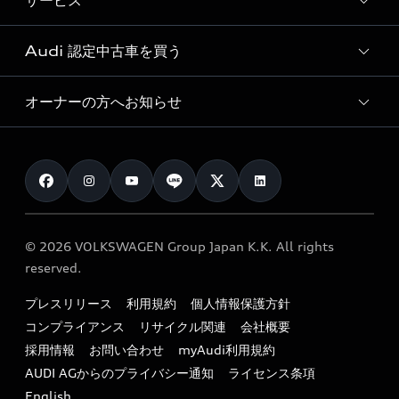
サービス
純正アクセサリー
見積り依頼
e-tronラインアップ
Audi exclusive
オンラインショップ
試乗予約
Audi 認定中古車を買う
サービス入庫予約
価格シミュレーション
Audi driving experience
Audi collection
サービスプログラム
車両比較
オーナーの方へお知らせ
Audi認定中古車
アウディナビアプリ
メンテナンス
ご購入サポート
Audi認定中古車検索
お知らせ
車検 / 定期点検
カタログ一覧
クオリティ
オーナー様向けキャンペーン
e-tronアフターサポート
保証
リコール関連情報
Audi Top Service紹介
© 2026 VOLKSWAGEN Group Japan K.K. All rights
メンテナンス
特定整備適用車一覧
reserved.
myAudi
24時間緊急サポート
リサイクル法
プレスリリース
利用規約
個人情報保護方針
ファイナンス
コンプライアンス
リサイクル関連
会社概要
よくある質問（FAQ）
採用情報
お問い合わせ
myAudi利用規約
キャンペーン / イベント
AUDI AGからのプライバシー通知
ライセンス条項
買取査定
English