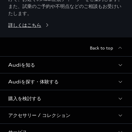
また、試乗のご予約や不明点などのご相談もお受けい
たします。
詳しくはこちら
Back to top
Audiを知る
Audiを探す・体験する
Audi ブランド
Story of Progress
購入を検討する
ディーラー検索
Audi Sport
新車在庫検索
アクセサリー / コレクション
モデル一覧
Formula 1®
試乗車・展示車検索
特別仕様モデル / 限定モデル
デジタルサービス