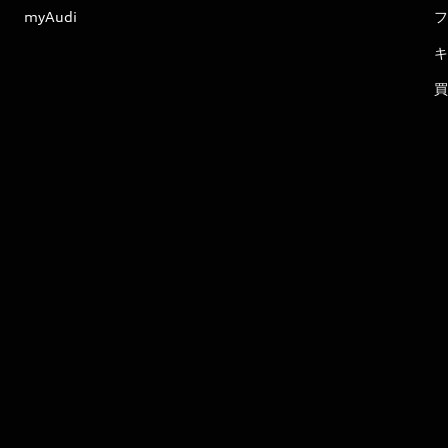
myAudi
フ
キ
買