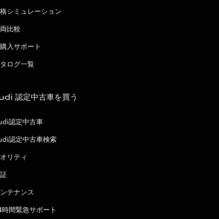
格シミュレーション
両比較
購入サポート
タログ一覧
udi 認定中古車を買う
udi認定中古車
udi認定中古車検索
オリティ
証
ンテナンス
4時間緊急サポート