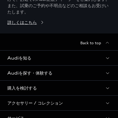
また、試乗のご予約や不明点などのご相談もお受けい
たします。
詳しくはこちら
Back to top
Audiを知る
Audiを探す・体験する
Audi ブランド
Story of Progress
購入を検討する
ディーラー検索
Audi Sport
新車在庫検索
アクセサリー / コレクション
モデル一覧
Formula 1®
試乗車・展示車検索
特別仕様モデル / 限定モデル
デジタルサービス