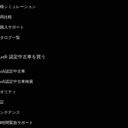
格シミュレーション
両比較
購入サポート
タログ一覧
udi 認定中古車を買う
udi認定中古車
udi認定中古車検索
オリティ
証
ンテナンス
4時間緊急サポート