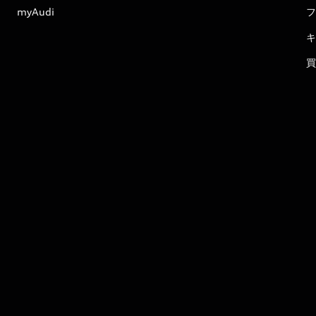
myAudi
フ
キ
買