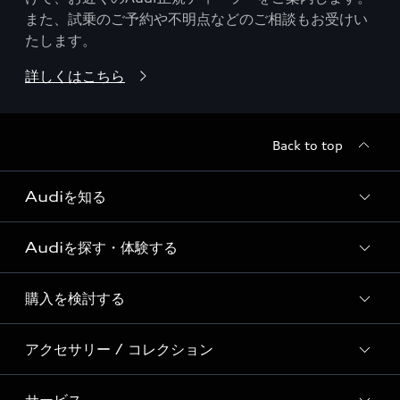
また、試乗のご予約や不明点などのご相談もお受けい
たします。
詳しくはこちら
Back to top
Audiを知る
Audiを探す・体験する
Audi ブランド
Story of Progress
購入を検討する
ディーラー検索
Audi Sport
新車在庫検索
アクセサリー / コレクション
モデル一覧
Formula 1®
試乗車・展示車検索
特別仕様モデル / 限定モデル
デジタルサービス