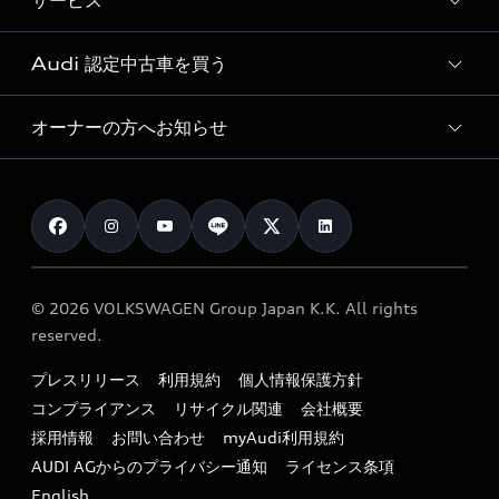
サービス
純正アクセサリー
見積もり依頼
e-tronラインアップ
Audi exclusive
オンラインショップ
試乗予約
Audi 認定中古車を買う
サービス入庫予約
価格シミュレーション
Audi driving experience
Audi collection
サービスプログラム
車両比較
オーナーの方へお知らせ
Audi認定中古車
アウディナビアプリ
メンテナンス
ご購入サポート
Audi認定中古車検索
お知らせ
車検 / 定期点検
カタログ一覧
クオリティ
オーナー様向けキャンペーン
e-tronアフターサポート
保証
リコール関連情報
Audi Top Service紹介
© 2026 VOLKSWAGEN Group Japan K.K. All rights
メンテナンス
特定整備適用車一覧
reserved.
myAudi
24時間緊急サポート
リサイクル法
プレスリリース
利用規約
個人情報保護方針
ファイナンス
コンプライアンス
リサイクル関連
会社概要
よくある質問（FAQ）
採用情報
お問い合わせ
myAudi利用規約
キャンペーン / イベント
AUDI AGからのプライバシー通知
ライセンス条項
買取査定
English