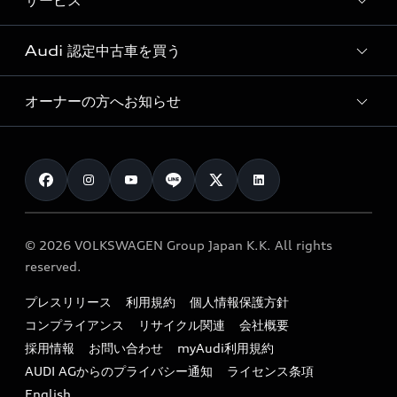
サービス
純正アクセサリー
見積り依頼
e-tronラインアップ
Audi exclusive
オンラインショップ
試乗予約
Audi 認定中古車を買う
サービス入庫予約
価格シミュレーション
Audi driving experience
Audi collection
サービスプログラム
車両比較
オーナーの方へお知らせ
Audi認定中古車
アウディナビアプリ
メンテナンス
ご購入サポート
Audi認定中古車検索
お知らせ
車検 / 定期点検
カタログ一覧
クオリティ
オーナー様向けキャンペーン
e-tronアフターサポート
保証
リコール関連情報
Audi Top Service紹介
© 2026 VOLKSWAGEN Group Japan K.K. All rights
メンテナンス
特定整備適用車一覧
reserved.
myAudi
24時間緊急サポート
リサイクル法
プレスリリース
利用規約
個人情報保護方針
ファイナンス
コンプライアンス
リサイクル関連
会社概要
よくある質問（FAQ）
採用情報
お問い合わせ
myAudi利用規約
キャンペーン / イベント
AUDI AGからのプライバシー通知
ライセンス条項
買取査定
English