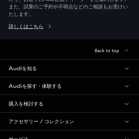
また、試乗のご予約や不明点などのご相談もお受けい
たします。
詳しくはこちら
Back to top
Audiを知る
Audiを探す・体験する
Audi ブランド
Story of Progress
購入を検討する
ディーラー検索
Audi Sport
新車在庫検索
アクセサリー / コレクション
モデル一覧
Formula 1®
試乗車・展示車検索
特別仕様モデル / 限定モデル
デジタルサービス