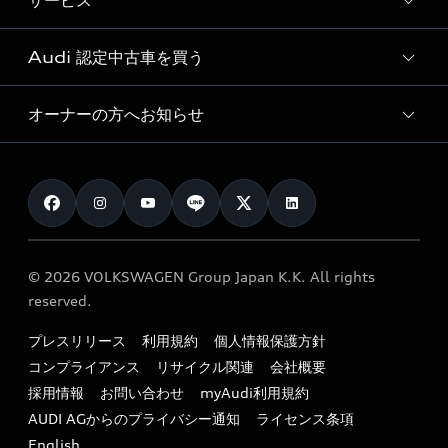
サービス
純正アクセサリー
見積り依頼
e-tronラインアップ
Audi exclusive
オンラインショップ
試乗予約
Audi 認定中古車を買う
サービス入庫予約
価格シミュレーション
Audi driving experience
Audi collection
サービスプログラム
車両比較
オーナーの方へお知らせ
Audi認定中古車
アウディナビアプリ
メンテナンス
ご購入サポート
Audi認定中古車検索
お知らせ
車検 / 定期点検
カタログ一覧
クオリティ
オーナー様向けキャンペーン
e-tronアフターサポート
保証
リコール関連情報
Audi Top Service紹介
© 2026 VOLKSWAGEN Group Japan K.K. All rights
メンテナンス
特定整備適用車一覧
reserved.
myAudi
24時間緊急サポート
リサイクル法
プレスリリース
利用規約
個人情報保護方針
ファイナンス
コンプライアンス
リサイクル関連
会社概要
よくある質問（FAQ）
採用情報
お問い合わせ
myAudi利用規約
キャンペーン / イベント
AUDI AGからのプライバシー通知
ライセンス条項
買取査定
English