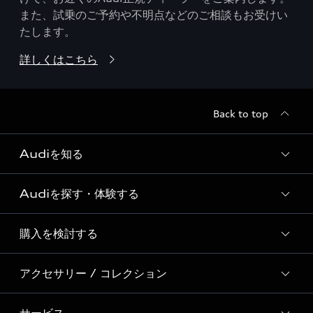
また、試乗のご予約や不明点などのご相談もお受けい
たします。
詳しくはこちら
Back to top
Audiを知る
Audiを探す・体験する
Audi ブランド
Story of Progress
購入を検討する
ディーラー検索
Audi Sport
新車在庫検索
アクセサリー / コレクション
モデル一覧
Formula 1®
試乗車・展示車検索
特別仕様モデル / 限定モデル
デジタルサービス