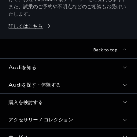
また、試乗のご予約や不明点などのご相談もお受けい
たします。
詳しくはこちら
Back to top
Audiを知る
Audiを探す・体験する
Audi ブランド
Story of Progress
購入を検討する
ディーラー検索
Audi Sport
新車在庫検索
アクセサリー / コレクション
モデル一覧
Formula 1®
試乗車・展示車検索
特別仕様モデル / 限定モデル
デジタルサービス