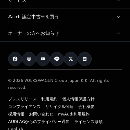
サービス
純正アクセサリー
見積り依頼
e-tronラインアップ
Audi exclusive
オンラインショップ
試乗予約
Audi 認定中古車を買う
サービス入庫予約
価格シミュレーション
Audi driving experience
Audi collection
サービスプログラム
車両比較
オーナーの方へお知らせ
Audi認定中古車
アウディナビアプリ
メンテナンス
ご購入サポート
Audi認定中古車検索
お知らせ
車検 / 定期点検
カタログ一覧
クオリティ
オーナー様向けキャンペーン
e-tronアフターサポート
保証
リコール関連情報
Audi Top Service紹介
© 2026 VOLKSWAGEN Group Japan K.K. All rights
メンテナンス
特定整備適用車一覧
reserved.
myAudi
24時間緊急サポート
リサイクル法
プレスリリース
利用規約
個人情報保護方針
ファイナンス
コンプライアンス
リサイクル関連
会社概要
よくある質問（FAQ）
採用情報
お問い合わせ
myAudi利用規約
キャンペーン / イベント
AUDI AGからのプライバシー通知
ライセンス条項
買取査定
English