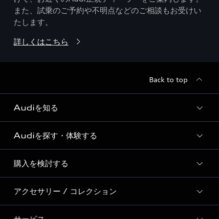
また、試乗のご予約や不明点などのご相談もお受けい
たします。
詳しくはこちら
Back to top
Audiを知る
Audiを探す・体験する
Audi ブランド
Story of Progress
購入を検討する
ディーラー検索
Audi Sport
新車在庫検索
アクセサリー / コレクション
モデル一覧
Formula 1®
試乗車・展示車検索
特別仕様モデル / 限定モデル
デジタルサービス