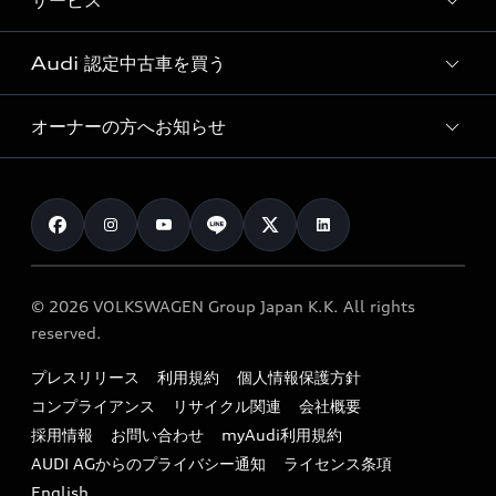
サービス
純正アクセサリー
見積り依頼
e-tronラインアップ
Audi exclusive
オンラインショップ
試乗予約
Audi 認定中古車を買う
サービス入庫予約
価格シミュレーション
Audi driving experience
Audi collection
サービスプログラム
車両比較
オーナーの方へお知らせ
Audi認定中古車
アウディナビアプリ
メンテナンス
ご購入サポート
Audi認定中古車検索
お知らせ
車検 / 定期点検
カタログ一覧
クオリティ
オーナー様向けキャンペーン
e-tronアフターサポート
保証
リコール関連情報
Audi Top Service紹介
© 2026 VOLKSWAGEN Group Japan K.K. All rights
メンテナンス
特定整備適用車一覧
reserved.
myAudi
24時間緊急サポート
リサイクル法
プレスリリース
利用規約
個人情報保護方針
ファイナンス
コンプライアンス
リサイクル関連
会社概要
よくある質問（FAQ）
採用情報
お問い合わせ
myAudi利用規約
キャンペーン / イベント
AUDI AGからのプライバシー通知
ライセンス条項
買取査定
English