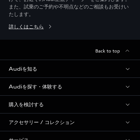
また、試乗のご予約や不明点などのご相談もお受けい
たします。
詳しくはこちら
Back to top
Audiを知る
Audiを探す・体験する
Audi ブランド
Story of Progress
購入を検討する
ディーラー検索
Audi Sport
新車在庫検索
アクセサリー / コレクション
モデル一覧
Formula 1®
試乗車・展示車検索
特別仕様モデル / 限定モデル
デジタルサービス