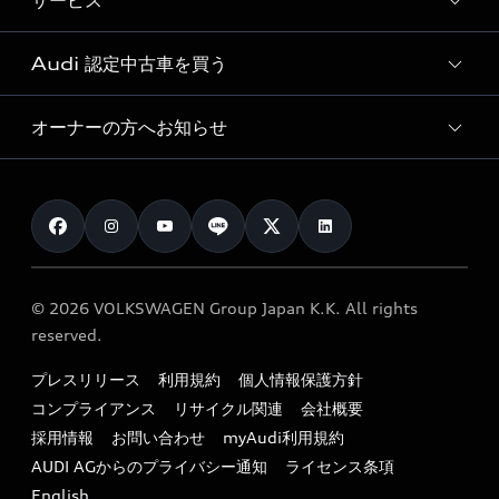
サービス
純正アクセサリー
見積り依頼
e-tronラインアップ
Audi exclusive
オンラインショップ
試乗予約
Audi 認定中古車を買う
サービス入庫予約
価格シミュレーション
Audi driving experience
Audi collection
サービスプログラム
車両比較
オーナーの方へお知らせ
Audi認定中古車
アウディナビアプリ
メンテナンス
ご購入サポート
Audi認定中古車検索
お知らせ
車検 / 定期点検
カタログ一覧
クオリティ
オーナー様向けキャンペーン
e-tronアフターサポート
保証
リコール関連情報
Audi Top Service紹介
© 2026 VOLKSWAGEN Group Japan K.K. All rights
メンテナンス
特定整備適用車一覧
reserved.
myAudi
24時間緊急サポート
リサイクル法
プレスリリース
利用規約
個人情報保護方針
ファイナンス
コンプライアンス
リサイクル関連
会社概要
よくある質問（FAQ）
採用情報
お問い合わせ
myAudi利用規約
キャンペーン / イベント
AUDI AGからのプライバシー通知
ライセンス条項
買取査定
English