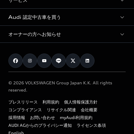
サービス
純正アクセサリー
見積り依頼
e-tronラインアップ
Audi exclusive
オンラインショップ
試乗予約
Audi 認定中古車を買う
サービス入庫予約
価格シミュレーション
Audi driving experience
Audi collection
サービスプログラム
車両比較
オーナーの方へお知らせ
Audi認定中古車
アウディナビアプリ
メンテナンス
ご購入サポート
Audi認定中古車検索
お知らせ
車検 / 定期点検
カタログ一覧
クオリティ
オーナー様向けキャンペーン
e-tronアフターサポート
保証
リコール関連情報
Audi Top Service紹介
© 2026 VOLKSWAGEN Group Japan K.K. All rights
メンテナンス
特定整備適用車一覧
reserved.
myAudi
24時間緊急サポート
リサイクル法
プレスリリース
利用規約
個人情報保護方針
ファイナンス
コンプライアンス
リサイクル関連
会社概要
よくある質問（FAQ）
採用情報
お問い合わせ
myAudi利用規約
キャンペーン / イベント
AUDI AGからのプライバシー通知
ライセンス条項
買取査定
English