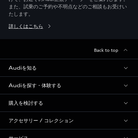
また、試乗のご予約や不明点などのご相談もお受けい
たします。
詳しくはこちら
Back to top
Audiを知る
Audiを探す・体験する
Audi ブランド
Story of Progress
購入を検討する
ディーラー検索
Audi Sport
新車在庫検索
アクセサリー / コレクション
モデル一覧
Formula 1®
試乗車・展示車検索
特別仕様モデル / 限定モデル
デジタルサービス