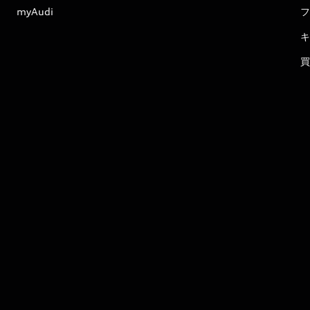
myAudi
フ
キ
買