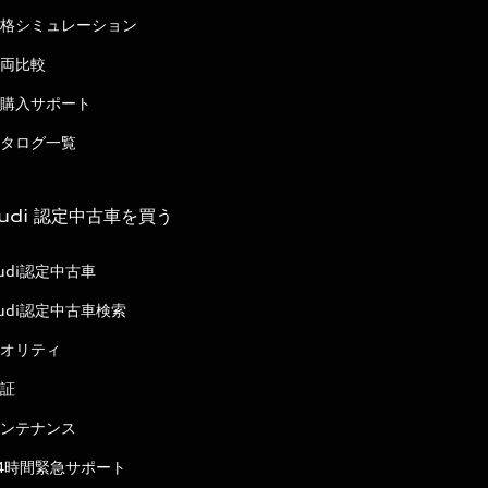
格シミュレーション
両比較
購入サポート
タログ一覧
udi 認定中古車を買う
udi認定中古車
udi認定中古車検索
オリティ
証
ンテナンス
4時間緊急サポート