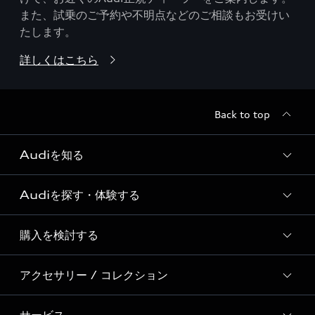
また、試乗のご予約や不明点などのご相談もお受けい
たします。
詳しくはこちら
Back to top
Audiを知る
Audiを探す・体験する
Audi ブランド
Story of Progress
購入を検討する
ディーラー検索
Audi Sport
新車在庫検索
アクセサリー / コレクション
モデル一覧
Formula 1®
試乗車・展示車検索
特別仕様モデル / 限定モデル
デジタルサービス