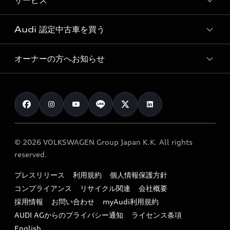
サービス
純正アクセサリー
見積り依頼
e-tronラインアップ
Audi exclusive
オンラインショップ
試乗予約
Audi 認定中古車を買う
サービス入庫予約
価格シミュレーション
Audi driving experience
Audi collection
サービスプログラム
車両比較
オーナーの方へお知らせ
Audi認定中古車
アウディナビアプリ
メンテナンス
ご購入サポート
Audi認定中古車検索
お知らせ
車検 / 定期点検
カタログ一覧
クオリティ
オーナー様向けキャンペーン
e-tronアフターサポート
保証
リコール関連情報
Audi Top Service紹介
© 2026 VOLKSWAGEN Group Japan K.K. All rights
メンテナンス
特定整備適用車一覧
reserved.
myAudi
24時間緊急サポート
リサイクル法
プレスリリース
利用規約
個人情報保護方針
ファイナンス
コンプライアンス
リサイクル関連
会社概要
よくある質問（FAQ）
採用情報
お問い合わせ
myAudi利用規約
キャンペーン / イベント
AUDI AGからのプライバシー通知
ライセンス条項
買取査定
English