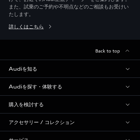
また、試乗のご予約や不明点などのご相談もお受けい
たします。
詳しくはこちら
Back to top
Audiを知る
Audiを探す・体験する
Audi ブランド
Story of Progress
購入を検討する
ディーラー検索
Audi Sport
新車在庫検索
アクセサリー / コレクション
モデル一覧
Formula 1®
試乗車・展示車検索
特別仕様モデル / 限定モデル
デジタルサービス