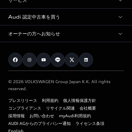
サービス
純正アクセサリー
見積り依頼
e-tronラインアップ
Audi exclusive
オンラインショップ
試乗予約
Audi 認定中古車を買う
サービス入庫予約
価格シミュレーション
Audi driving experience
Audi collection
サービスプログラム
車両比較
オーナーの方へお知らせ
Audi認定中古車
アウディナビアプリ
メンテナンス
ご購入サポート
Audi認定中古車検索
お知らせ
車検 / 定期点検
カタログ一覧
クオリティ
オーナー様向けキャンペーン
e-tronアフターサポート
保証
リコール関連情報
Audi Top Service紹介
© 2026 VOLKSWAGEN Group Japan K.K. All rights
メンテナンス
特定整備適用車一覧
reserved.
myAudi
24時間緊急サポート
リサイクル法
プレスリリース
利用規約
個人情報保護方針
ファイナンス
コンプライアンス
リサイクル関連
会社概要
よくある質問（FAQ）
採用情報
お問い合わせ
myAudi利用規約
キャンペーン / イベント
AUDI AGからのプライバシー通知
ライセンス条項
買取査定
English