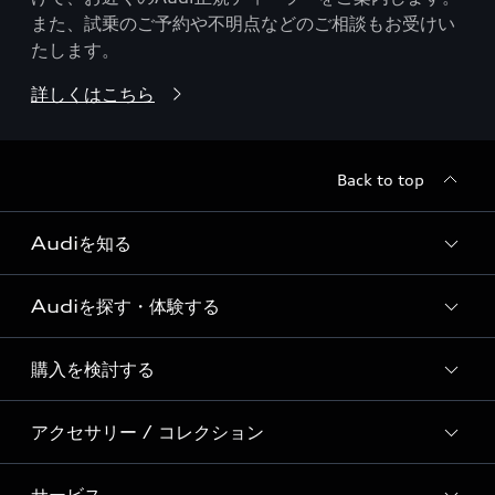
また、試乗のご予約や不明点などのご相談もお受けい
たします。
詳しくはこちら
Back to top
Audiを知る
Audiを探す・体験する
Audi ブランド
Story of Progress
購入を検討する
ディーラー検索
Audi Sport
新車在庫検索
アクセサリー / コレクション
モデル一覧
Formula 1®
試乗車・展示車検索
特別仕様モデル / 限定モデル
デジタルサービス