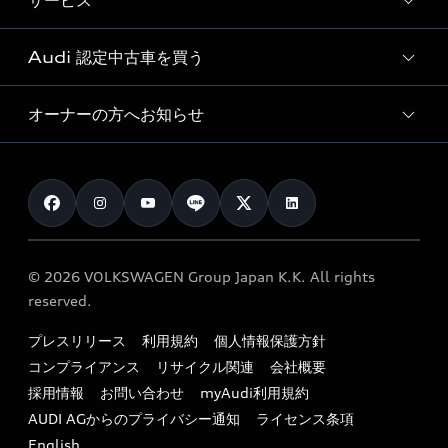
サービス
純正アクセサリー
見積り依頼
e-tronラインアップ
Audi exclusive
オンラインショップ
試乗予約
Audi 認定中古車を買う
サービス入庫予約
価格シミュレーション
Audi driving experience
Audi collection
サービスプログラム
車両比較
オーナーの方へお知らせ
Audi認定中古車
アウディナビアプリ
メンテナンス
ご購入サポート
Audi認定中古車検索
お知らせ
車検 / 定期点検
カタログ一覧
クオリティ
オーナー様向けキャンペーン
e-tronアフターサポート
保証
リコール関連情報
Audi Top Service紹介
© 2026 VOLKSWAGEN Group Japan K.K. All rights
メンテナンス
特定整備適用車一覧
reserved.
myAudi
24時間緊急サポート
リサイクル法
プレスリリース
利用規約
個人情報保護方針
ファイナンス
コンプライアンス
リサイクル関連
会社概要
よくある質問（FAQ）
採用情報
お問い合わせ
myAudi利用規約
キャンペーン / イベント
AUDI AGからのプライバシー通知
ライセンス条項
買取査定
English