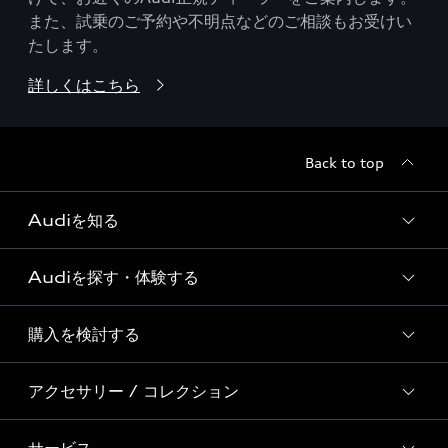
また、試乗のご予約や不明点などのご相談もお受けい
たします。
詳しくはこちら
Back to top
Audiを知る
Audiを探す・体験する
Audi ブランド
Story of Progress
購入を検討する
ディーラー検索
Audi Sport
新車在庫検索
アクセサリー / コレクション
モデル一覧
Formula 1®
試乗車・展示車検索
特別仕様モデル / 限定モデル
デジタルサービス