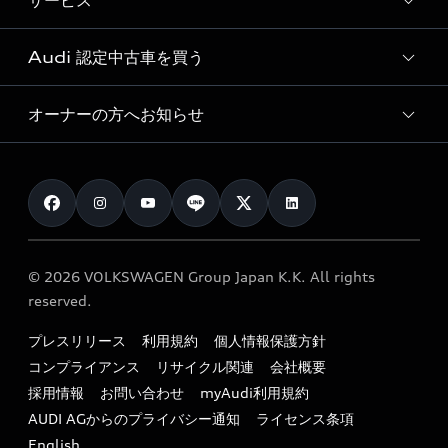
サービス
純正アクセサリー
見積り依頼
e-tronラインアップ
Audi exclusive
オンラインショップ
試乗予約
Audi 認定中古車を買う
サービス入庫予約
価格シミュレーション
Audi driving experience
Audi collection
サービスプログラム
車両比較
オーナーの方へお知らせ
Audi認定中古車
アウディナビアプリ
メンテナンス
ご購入サポート
Audi認定中古車検索
お知らせ
車検 / 定期点検
カタログ一覧
クオリティ
オーナー様向けキャンペーン
e-tronアフターサポート
保証
リコール関連情報
Audi Top Service紹介
© 2026 VOLKSWAGEN Group Japan K.K. All rights
メンテナンス
特定整備適用車一覧
reserved.
myAudi
24時間緊急サポート
リサイクル法
プレスリリース
利用規約
個人情報保護方針
ファイナンス
コンプライアンス
リサイクル関連
会社概要
よくある質問（FAQ）
採用情報
お問い合わせ
myAudi利用規約
キャンペーン / イベント
AUDI AGからのプライバシー通知
ライセンス条項
買取査定
English