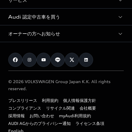
サービス
純正アクセサリー
見積り依頼
e-tronラインアップ
Audi exclusive
オンラインショップ
試乗予約
Audi 認定中古車を買う
サービス入庫予約
価格シミュレーション
Audi driving experience
Audi collection
サービスプログラム
車両比較
オーナーの方へお知らせ
Audi認定中古車
アウディナビアプリ
メンテナンス
ご購入サポート
Audi認定中古車検索
お知らせ
車検 / 定期点検
カタログ一覧
クオリティ
オーナー様向けキャンペーン
e-tronアフターサポート
保証
リコール関連情報
Audi Top Service紹介
© 2026 VOLKSWAGEN Group Japan K.K. All rights
メンテナンス
特定整備適用車一覧
reserved.
myAudi
24時間緊急サポート
リサイクル法
プレスリリース
利用規約
個人情報保護方針
ファイナンス
コンプライアンス
リサイクル関連
会社概要
よくある質問（FAQ）
採用情報
お問い合わせ
myAudi利用規約
キャンペーン / イベント
AUDI AGからのプライバシー通知
ライセンス条項
買取査定
English