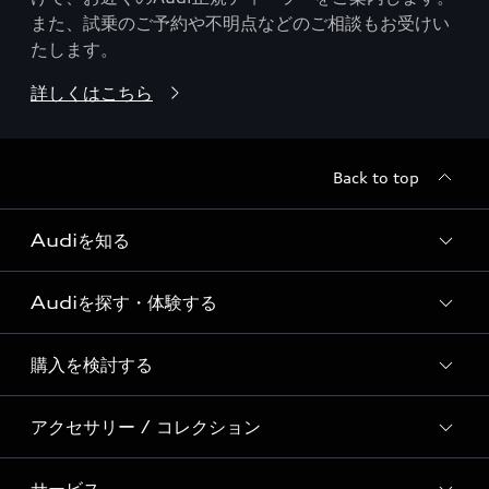
また、試乗のご予約や不明点などのご相談もお受けい
たします。
詳しくはこちら
Back to top
Audiを知る
Audiを探す・体験する
Audi ブランド
Story of Progress
購入を検討する
ディーラー検索
Audi Sport
新車在庫検索
アクセサリー / コレクション
モデル一覧
Formula 1®
試乗車・展示車検索
特別仕様モデル / 限定モデル
デジタルサービス