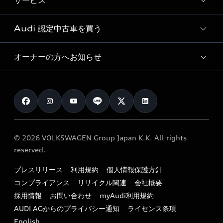
サービス
純正アクセサリー
見積り依頼
e-tronラインアップ
Audi exclusive
オンラインショップ
試乗予約
Audi 認定中古車を買う
サービス入庫予約
価格シミュレーション
Audi driving experience
Audi collection
サービスプログラム
車両比較
オーナーの方へお知らせ
Audi認定中古車
アウディナビアプリ
メンテナンス
ご購入サポート
Audi認定中古車検索
お知らせ
車検 / 定期点検
カタログ一覧
クオリティ
オーナー様向けキャンペーン
e-tronアフターサポート
保証
リコール関連情報
Audi Top Service紹介
© 2026 VOLKSWAGEN Group Japan K.K. All rights
メンテナンス
特定整備適用車一覧
reserved.
myAudi
24時間緊急サポート
リサイクル法
プレスリリース
利用規約
個人情報保護方針
ファイナンス
コンプライアンス
リサイクル関連
会社概要
よくある質問（FAQ）
採用情報
お問い合わせ
myAudi利用規約
キャンペーン / イベント
AUDI AGからのプライバシー通知
ライセンス条項
買取査定
English