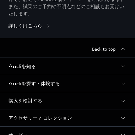
また、試乗のご予約や不明点などのご相談もお受けい
たします。
詳しくはこちら
Back to top
Audiを知る
Audiを探す・体験する
Audi ブランド
Story of Progress
購入を検討する
ディーラー検索
Audi Sport
新車在庫検索
アクセサリー / コレクション
モデル一覧
Formula 1®
試乗車・展示車検索
特別仕様モデル / 限定モデル
デジタルサービス