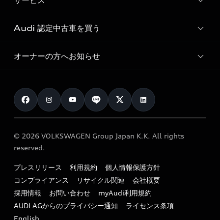
サービス
純正アクセサリー
見積もり依頼
e-tronラインアップ
Audi exclusive
オンラインショップ
試乗予約
Audi 認定中古車を買う
サービス入庫予約
価格シミュレーション
Audi driving experience
Audi collection
サービスプログラム
車両比較
オーナーの方へお知らせ
Audi認定中古車
アウディナビアプリ
メンテナンス
ご購入サポート
Audi認定中古車検索
お知らせ
車検 / 定期点検
カタログ一覧
クオリティ
オーナー様向けキャンペーン
e-tronアフターサポート
保証
リコール関連情報
Audi Top Service紹介
© 2026 VOLKSWAGEN Group Japan K.K. All rights
メンテナンス
特定整備適用車一覧
reserved.
myAudi
24時間緊急サポート
リサイクル法
プレスリリース
利用規約
個人情報保護方針
ファイナンス
コンプライアンス
リサイクル関連
会社概要
よくある質問（FAQ）
採用情報
お問い合わせ
myAudi利用規約
キャンペーン / イベント
AUDI AGからのプライバシー通知
ライセンス条項
買取査定
English