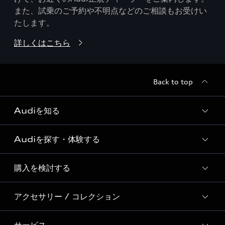
また、試乗のご予約や不明点などのご相談もお受けい
たします。
詳しくはこちら
Back to top
Audiを知る
Audiを探す・体験する
Audi ブランド
Story of Progress
購入を検討する
ディーラー検索
Audi Sport
新車在庫検索
アクセサリー / コレクション
モデル一覧
Formula 1®
試乗車・展示車検索
特別仕様モデル / 限定モデル
デジタルサービス