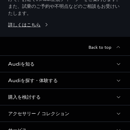
また、試乗のご予約や不明点などのご相談もお受けい
たします。
詳しくはこちら
Back to top
Audiを知る
Audiを探す・体験する
Audi ブランド
Story of Progress
購入を検討する
ディーラー検索
Audi Sport
新車在庫検索
アクセサリー / コレクション
モデル一覧
Formula 1®
試乗車・展示車検索
特別仕様モデル / 限定モデル
デジタルサービス