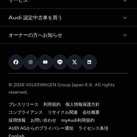
サービス
純正アクセサリー
見積り依頼
e-tronラインアップ
Audi exclusive
オンラインショップ
試乗予約
Audi 認定中古車を買う
サービス入庫予約
価格シミュレーション
Audi driving experience
Audi collection
サービスプログラム
車両比較
オーナーの方へお知らせ
Audi認定中古車
アウディナビアプリ
メンテナンス
ご購入サポート
Audi認定中古車検索
お知らせ
車検 / 定期点検
カタログ一覧
クオリティ
オーナー様向けキャンペーン
e-tronアフターサポート
保証
リコール関連情報
Audi Top Service紹介
© 2026 VOLKSWAGEN Group Japan K.K. All rights
メンテナンス
特定整備適用車一覧
reserved.
myAudi
24時間緊急サポート
リサイクル法
プレスリリース
利用規約
個人情報保護方針
ファイナンス
コンプライアンス
リサイクル関連
会社概要
よくある質問（FAQ）
採用情報
お問い合わせ
myAudi利用規約
キャンペーン / イベント
AUDI AGからのプライバシー通知
ライセンス条項
買取査定
English