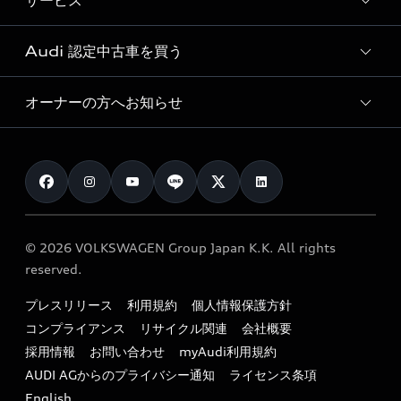
サービス
純正アクセサリー
見積り依頼
e-tronラインアップ
Audi exclusive
オンラインショップ
試乗予約
Audi 認定中古車を買う
サービス入庫予約
価格シミュレーション
Audi driving experience
Audi collection
サービスプログラム
車両比較
オーナーの方へお知らせ
Audi認定中古車
アウディナビアプリ
メンテナンス
ご購入サポート
Audi認定中古車検索
お知らせ
車検 / 定期点検
カタログ一覧
クオリティ
オーナー様向けキャンペーン
e-tronアフターサポート
保証
リコール関連情報
Audi Top Service紹介
© 2026 VOLKSWAGEN Group Japan K.K. All rights
メンテナンス
特定整備適用車一覧
reserved.
myAudi
24時間緊急サポート
リサイクル法
プレスリリース
利用規約
個人情報保護方針
ファイナンス
コンプライアンス
リサイクル関連
会社概要
よくある質問（FAQ）
採用情報
お問い合わせ
myAudi利用規約
キャンペーン / イベント
AUDI AGからのプライバシー通知
ライセンス条項
買取査定
English