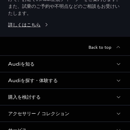
また、試乗のご予約や不明点などのご相談もお受けい
たします。
詳しくはこちら
Back to top
Audiを知る
Audiを探す・体験する
Audi ブランド
Story of Progress
購入を検討する
ディーラー検索
Audi Sport
新車在庫検索
アクセサリー / コレクション
モデル一覧
Formula 1®
試乗車・展示車検索
特別仕様モデル / 限定モデル
デジタルサービス