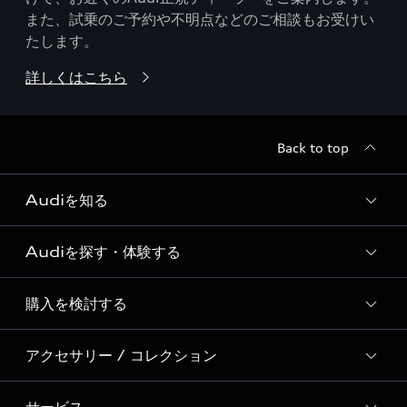
また、試乗のご予約や不明点などのご相談もお受けい
たします。
詳しくはこちら
Back to top
Audiを知る
Audiを探す・体験する
Audi ブランド
Story of Progress
購入を検討する
ディーラー検索
Audi Sport
新車在庫検索
アクセサリー / コレクション
モデル一覧
Formula 1®
試乗車・展示車検索
特別仕様モデル / 限定モデル
デジタルサービス