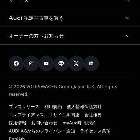
サービス
純正アクセサリー
見積り依頼
e-tronラインアップ
Audi exclusive
オンラインショップ
試乗予約
Audi 認定中古車を買う
サービス入庫予約
価格シミュレーション
Audi driving experience
Audi collection
サービスプログラム
車両比較
オーナーの方へお知らせ
Audi認定中古車
アウディナビアプリ
メンテナンス
ご購入サポート
Audi認定中古車検索
お知らせ
車検 / 定期点検
カタログ一覧
クオリティ
オーナー様向けキャンペーン
e-tronアフターサポート
保証
リコール関連情報
Audi Top Service紹介
© 2026 VOLKSWAGEN Group Japan K.K. All rights
メンテナンス
特定整備適用車一覧
reserved.
myAudi
24時間緊急サポート
リサイクル法
プレスリリース
利用規約
個人情報保護方針
ファイナンス
コンプライアンス
リサイクル関連
会社概要
よくある質問（FAQ）
採用情報
お問い合わせ
myAudi利用規約
キャンペーン / イベント
AUDI AGからのプライバシー通知
ライセンス条項
買取査定
English