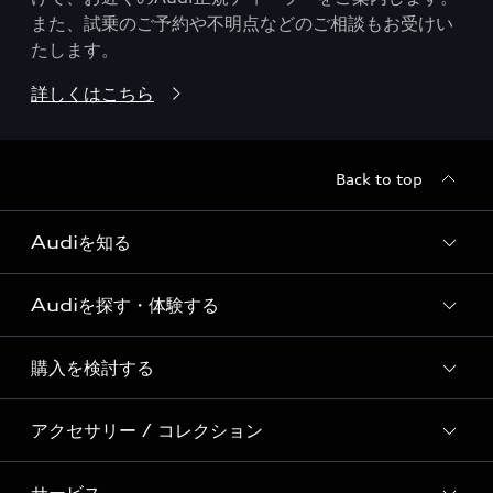
また、試乗のご予約や不明点などのご相談もお受けい
たします。
詳しくはこちら
Back to top
Audiを知る
Audiを探す・体験する
Audi ブランド
Story of Progress
購入を検討する
ディーラー検索
Audi Sport
新車在庫検索
アクセサリー / コレクション
モデル一覧
Formula 1®
試乗車・展示車検索
特別仕様モデル / 限定モデル
デジタルサービス