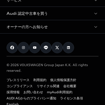
サービス
純正アクセサリー
見積り依頼
e-tronラインアップ
Audi exclusive
オンラインショップ
試乗予約
Audi 認定中古車を買う
サービス入庫予約
価格シミュレーション
Audi driving experience
Audi collection
サービスプログラム
車両比較
オーナーの方へお知らせ
Audi認定中古車
アウディナビアプリ
メンテナンス
ご購入サポート
Audi認定中古車検索
お知らせ
車検 / 定期点検
カタログ一覧
クオリティ
オーナー様向けキャンペーン
e-tronアフターサポート
保証
リコール関連情報
Audi Top Service紹介
© 2026 VOLKSWAGEN Group Japan K.K. All rights
メンテナンス
特定整備適用車一覧
reserved.
myAudi
24時間緊急サポート
リサイクル法
プレスリリース
利用規約
個人情報保護方針
ファイナンス
コンプライアンス
リサイクル関連
会社概要
よくある質問（FAQ）
採用情報
お問い合わせ
myAudi利用規約
キャンペーン / イベント
AUDI AGからのプライバシー通知
ライセンス条項
買取査定
English