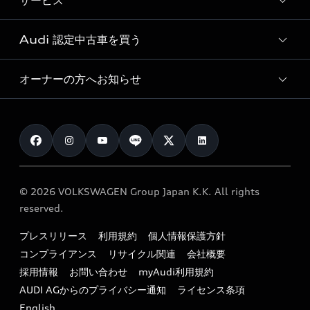
サービス
純正アクセサリー
見積り依頼
e-tronラインアップ
Audi exclusive
オンラインショップ
試乗予約
Audi 認定中古車を買う
サービス入庫予約
価格シミュレーション
Audi driving experience
Audi collection
サービスプログラム
車両比較
オーナーの方へお知らせ
Audi認定中古車
アウディナビアプリ
メンテナンス
ご購入サポート
Audi認定中古車検索
お知らせ
車検 / 定期点検
カタログ一覧
クオリティ
オーナー様向けキャンペーン
e-tronアフターサポート
保証
リコール関連情報
Audi Top Service紹介
© 2026 VOLKSWAGEN Group Japan K.K. All rights
メンテナンス
特定整備適用車一覧
reserved.
myAudi
24時間緊急サポート
リサイクル法
プレスリリース
利用規約
個人情報保護方針
ファイナンス
コンプライアンス
リサイクル関連
会社概要
よくある質問（FAQ）
採用情報
お問い合わせ
myAudi利用規約
キャンペーン / イベント
AUDI AGからのプライバシー通知
ライセンス条項
買取査定
English