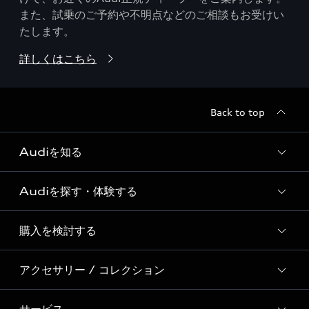
また、試乗のご予約や不明点などのご相談もお受けい
たします。
詳しくはこちら
Back to top
Audiを知る
Audiを探す・体験する
Audi ブランド
Story of Progress
購入を検討する
ディーラー検索
Audi Sport
新車在庫検索
アクセサリー / コレクション
モデル一覧
Formula 1®
試乗車・展示車検索
特別仕様モデル / 限定モデル
デジタルサービス