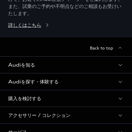
また、試乗のご予約や不明点などのご相談もお受けい
たします。
詳しくはこちら
Back to top
Audiを知る
Audiを探す・体験する
Audi ブランド
Story of Progress
購入を検討する
ディーラー検索
Audi Sport
新車在庫検索
アクセサリー / コレクション
モデル一覧
Formula 1®
試乗車・展示車検索
特別仕様モデル / 限定モデル
デジタルサービス