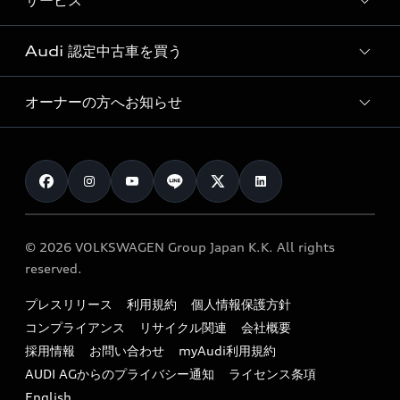
サービス
純正アクセサリー
見積り依頼
e-tronラインアップ
Audi exclusive
オンラインショップ
試乗予約
Audi 認定中古車を買う
サービス入庫予約
価格シミュレーション
Audi driving experience
Audi collection
サービスプログラム
車両比較
オーナーの方へお知らせ
Audi認定中古車
アウディナビアプリ
メンテナンス
ご購入サポート
Audi認定中古車検索
お知らせ
車検 / 定期点検
カタログ一覧
クオリティ
オーナー様向けキャンペーン
e-tronアフターサポート
保証
リコール関連情報
Audi Top Service紹介
© 2026 VOLKSWAGEN Group Japan K.K. All rights
メンテナンス
特定整備適用車一覧
reserved.
myAudi
24時間緊急サポート
リサイクル法
プレスリリース
利用規約
個人情報保護方針
ファイナンス
コンプライアンス
リサイクル関連
会社概要
よくある質問（FAQ）
採用情報
お問い合わせ
myAudi利用規約
キャンペーン / イベント
AUDI AGからのプライバシー通知
ライセンス条項
買取査定
English