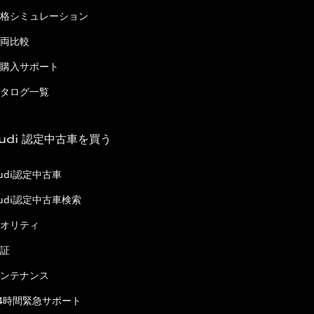
格シミュレーション
両比較
購入サポート
タログ一覧
udi 認定中古車を買う
udi認定中古車
udi認定中古車検索
オリティ
証
ンテナンス
4時間緊急サポート