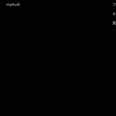
myAudi
フ
キ
買