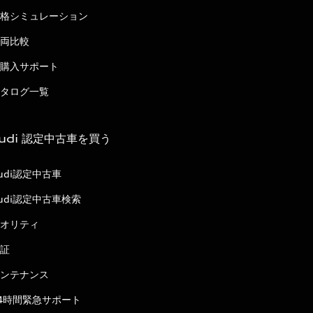
格シミュレーション
両比較
購入サポート
タログ一覧
udi 認定中古車を買う
udi認定中古車
udi認定中古車検索
オリティ
証
ンテナンス
4時間緊急サポート