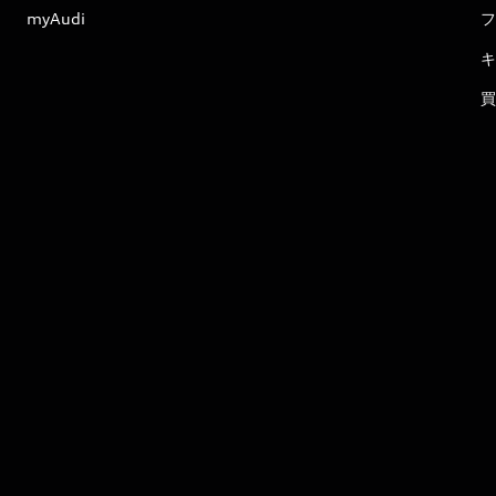
myAudi
フ
キ
買