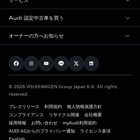
サービス
純正アクセサリー
見積り依頼
e-tronラインアップ
Audi exclusive
オンラインショップ
試乗予約
Audi 認定中古車を買う
サービス入庫予約
価格シミュレーション
Audi driving experience
Audi collection
サービスプログラム
車両比較
オーナーの方へお知らせ
Audi認定中古車
アウディナビアプリ
メンテナンス
ご購入サポート
Audi認定中古車検索
お知らせ
車検 / 定期点検
カタログ一覧
クオリティ
オーナー様向けキャンペーン
e-tronアフターサポート
保証
リコール関連情報
Audi Top Service紹介
© 2026 VOLKSWAGEN Group Japan K.K. All rights
メンテナンス
特定整備適用車一覧
reserved.
myAudi
24時間緊急サポート
リサイクル法
プレスリリース
利用規約
個人情報保護方針
ファイナンス
コンプライアンス
リサイクル関連
会社概要
よくある質問（FAQ）
採用情報
お問い合わせ
myAudi利用規約
キャンペーン / イベント
AUDI AGからのプライバシー通知
ライセンス条項
買取査定
English