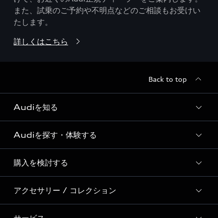
また、試乗のご予約や不明点などのご相談もお受けい
たします。
詳しくはこちら
Back to top
Audiを知る
Audiを探す・体験する
Audi ブランド
Story of Progress
購入を検討する
ディーラー検索
Audi Sport
新車在庫検索
アクセサリー / コレクション
モデル一覧
Formula 1®
試乗車・展示車検索
特別仕様モデル / 限定モデル
デジタルサービス