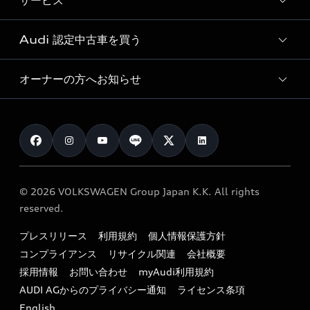
サービス
純正アクセサリー
見積り依頼
e-tronラインアップ
Audi exclusive
オンラインショップ
試乗予約
Audi 認定中古車を買う
サービス入庫予約
価格シミュレーション
Audi driving experience
Audi collection
サービスプログラム
車両比較
オーナーの方へお知らせ
Audi認定中古車
アウディナビアプリ
メンテナンス
ご購入サポート
Audi認定中古車検索
お知らせ
車検 / 定期点検
カタログ一覧
クオリティ
オーナー様向けキャンペーン
e-tronアフターサポート
保証
リコール関連情報
Audi Top Service紹介
© 2026 VOLKSWAGEN Group Japan K.K. All rights
メンテナンス
特定整備適用車一覧
reserved.
myAudi
24時間緊急サポート
リサイクル法
プレスリリース
利用規約
個人情報保護方針
ファイナンス
コンプライアンス
リサイクル関連
会社概要
よくある質問（FAQ）
採用情報
お問い合わせ
myAudi利用規約
キャンペーン / イベント
AUDI AGからのプライバシー通知
ライセンス条項
買取査定
English