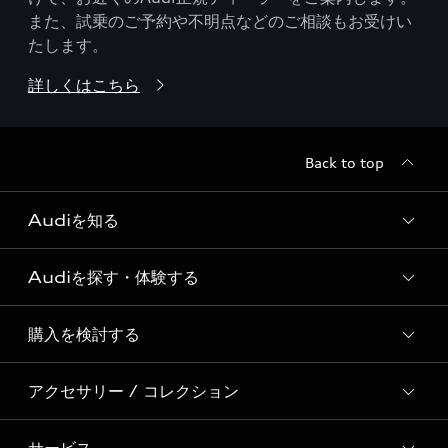
また、試乗のご予約や不明点などのご相談もお受けい
たします。
詳しくはこちら
Back to top
Audiを知る
Audiを探す・体験する
Audi ブランド
Story of Progress
購入を検討する
ディーラー検索
Audi Sport
新車在庫検索
アクセサリー / コレクション
モデル一覧
Formula 1®
試乗車・展示車検索
特別仕様モデル / 限定モデル
デジタルサービス