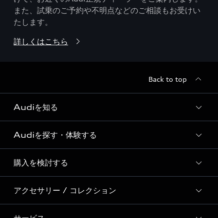
また、試乗のご予約や不明点などのご相談もお受けい
たします。
詳しくはこちら
Back to top
Audiを知る
Audiを探す・体験する
Audi ブランド
Story of Progress
購入を検討する
ディーラー検索
Audi Sport
新車在庫検索
アクセサリー / コレクション
モデル一覧
Formula 1®
試乗車・展示車検索
特別仕様モデル / 限定モデル
デジタルサービス