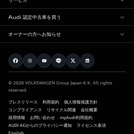
サービス
純正アクセサリー
見積り依頼
e-tronラインアップ
Audi exclusive
オンラインショップ
試乗予約
Audi 認定中古車を買う
サービス入庫予約
価格シミュレーション
Audi driving experience
Audi collection
サービスプログラム
車両比較
オーナーの方へお知らせ
Audi認定中古車
アウディナビアプリ
メンテナンス
ご購入サポート
Audi認定中古車検索
お知らせ
車検 / 定期点検
カタログ一覧
クオリティ
オーナー様向けキャンペーン
e-tronアフターサポート
保証
リコール関連情報
Audi Top Service紹介
© 2026 VOLKSWAGEN Group Japan K.K. All rights
メンテナンス
特定整備適用車一覧
reserved.
myAudi
24時間緊急サポート
リサイクル法
プレスリリース
利用規約
個人情報保護方針
ファイナンス
コンプライアンス
リサイクル関連
会社概要
よくある質問（FAQ）
採用情報
お問い合わせ
myAudi利用規約
キャンペーン / イベント
AUDI AGからのプライバシー通知
ライセンス条項
買取査定
English