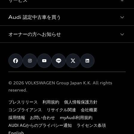
サービス
純正アクセサリー
見積り依頼
e-tronラインアップ
Audi exclusive
オンラインショップ
試乗予約
Audi 認定中古車を買う
サービス入庫予約
価格シミュレーション
Audi driving experience
Audi collection
サービスプログラム
車両比較
オーナーの方へお知らせ
Audi認定中古車
アウディナビアプリ
メンテナンス
ご購入サポート
Audi認定中古車検索
お知らせ
車検 / 定期点検
カタログ一覧
クオリティ
オーナー様向けキャンペーン
e-tronアフターサポート
保証
リコール関連情報
Audi Top Service紹介
© 2026 VOLKSWAGEN Group Japan K.K. All rights
メンテナンス
特定整備適用車一覧
reserved.
myAudi
24時間緊急サポート
リサイクル法
プレスリリース
利用規約
個人情報保護方針
ファイナンス
コンプライアンス
リサイクル関連
会社概要
よくある質問（FAQ）
採用情報
お問い合わせ
myAudi利用規約
キャンペーン / イベント
AUDI AGからのプライバシー通知
ライセンス条項
買取査定
English