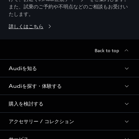
また、試乗のご予約や不明点などのご相談もお受けい
たします。
詳しくはこちら
Back to top
Audiを知る
Audiを探す・体験する
Audi ブランド
Story of Progress
購入を検討する
ディーラー検索
Audi Sport
新車在庫検索
アクセサリー / コレクション
モデル一覧
Formula 1®
試乗車・展示車検索
特別仕様モデル / 限定モデル
デジタルサービス