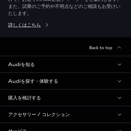
また、試乗のご予約や不明点などのご相談もお受けい
たします。
詳しくはこちら
Back to top
Audiを知る
Audiを探す・体験する
Audi ブランド
Story of Progress
購入を検討する
ディーラー検索
Audi Sport
新車在庫検索
アクセサリー / コレクション
モデル一覧
Formula 1®
試乗車・展示車検索
特別仕様モデル / 限定モデル
デジタルサービス