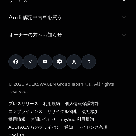
サービス
純正アクセサリー
見積り依頼
e-tronラインアップ
Audi exclusive
オンラインショップ
試乗予約
Audi 認定中古車を買う
サービス入庫予約
価格シミュレーション
Audi driving experience
Audi collection
サービスプログラム
車両比較
オーナーの方へお知らせ
Audi認定中古車
アウディナビアプリ
メンテナンス
ご購入サポート
Audi認定中古車検索
お知らせ
車検 / 定期点検
カタログ一覧
クオリティ
オーナー様向けキャンペーン
e-tronアフターサポート
保証
リコール関連情報
Audi Top Service紹介
© 2026 VOLKSWAGEN Group Japan K.K. All rights
メンテナンス
特定整備適用車一覧
reserved.
myAudi
24時間緊急サポート
リサイクル法
プレスリリース
利用規約
個人情報保護方針
ファイナンス
コンプライアンス
リサイクル関連
会社概要
よくある質問（FAQ）
採用情報
お問い合わせ
myAudi利用規約
キャンペーン / イベント
AUDI AGからのプライバシー通知
ライセンス条項
買取査定
English