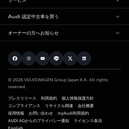
サービス
純正アクセサリー
見積り依頼
e-tronラインアップ
Audi exclusive
オンラインショップ
試乗予約
Audi 認定中古車を買う
サービス入庫予約
価格シミュレーション
Audi driving experience
Audi collection
サービスプログラム
車両比較
オーナーの方へお知らせ
Audi認定中古車
アウディナビアプリ
メンテナンス
ご購入サポート
Audi認定中古車検索
お知らせ
車検 / 定期点検
カタログ一覧
クオリティ
オーナー様向けキャンペーン
e-tronアフターサポート
保証
リコール関連情報
Audi Top Service紹介
© 2026 VOLKSWAGEN Group Japan K.K. All rights
メンテナンス
特定整備適用車一覧
reserved.
myAudi
24時間緊急サポート
リサイクル法
プレスリリース
利用規約
個人情報保護方針
ファイナンス
コンプライアンス
リサイクル関連
会社概要
よくある質問（FAQ）
採用情報
お問い合わせ
myAudi利用規約
キャンペーン / イベント
AUDI AGからのプライバシー通知
ライセンス条項
買取査定
English