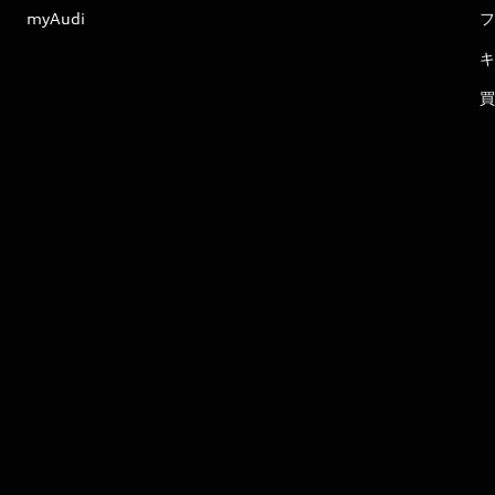
myAudi
フ
キ
買