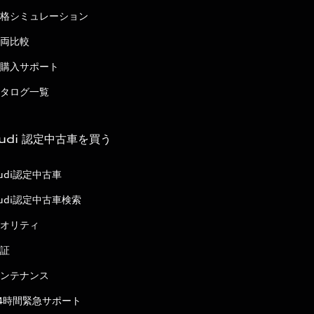
格シミュレーション
両比較
購入サポート
タログ一覧
udi 認定中古車を買う
udi認定中古車
udi認定中古車検索
オリティ
証
ンテナンス
4時間緊急サポート