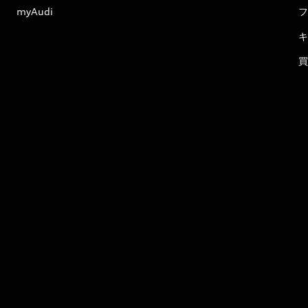
myAudi
フ
キ
買