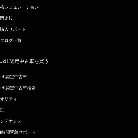
格シミュレーション
両比較
購入サポート
タログ一覧
udi 認定中古車を買う
udi認定中古車
udi認定中古車検索
オリティ
証
ンテナンス
4時間緊急サポート