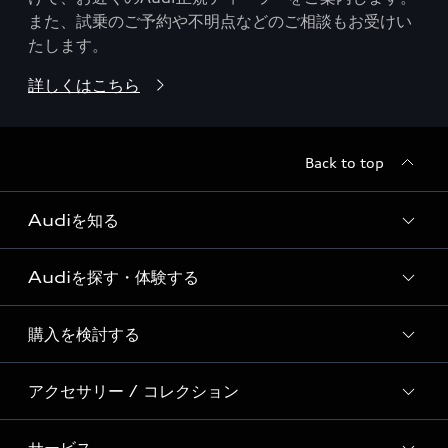
また、試乗のご予約や不明点などのご相談もお受けい
たします。
詳しくはこちら
Back to top
Audiを知る
Audiを探す・体験する
Audi ブランド
Story of Progress
購入を検討する
ディーラー検索
Audi Sport
新車在庫検索
アクセサリー / コレクション
モデル一覧
Formula 1®
試乗車・展示車検索
特別仕様モデル / 限定モデル
デジタルサービス