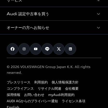
サービス
純正アクセサリー
見積り依頼
e-tronラインアップ
Audi exclusive
オンラインショップ
試乗予約
Audi 認定中古車を買う
サービス入庫予約
価格シミュレーション
Audi driving experience
Audi collection
サービスプログラム
車両比較
オーナーの方へお知らせ
Audi認定中古車
アウディナビアプリ
メンテナンス
ご購入サポート
Audi認定中古車検索
お知らせ
車検 / 定期点検
カタログ一覧
クオリティ
オーナー様向けキャンペーン
e-tronアフターサポート
保証
リコール関連情報
Audi Top Service紹介
© 2026 VOLKSWAGEN Group Japan K.K. All rights
メンテナンス
特定整備適用車一覧
reserved.
myAudi
24時間緊急サポート
リサイクル法
プレスリリース
利用規約
個人情報保護方針
ファイナンス
コンプライアンス
リサイクル関連
会社概要
よくある質問（FAQ）
採用情報
お問い合わせ
myAudi利用規約
キャンペーン / イベント
AUDI AGからのプライバシー通知
ライセンス条項
買取査定
English