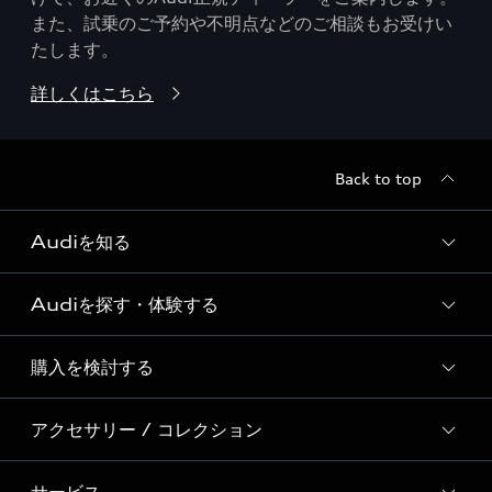
また、試乗のご予約や不明点などのご相談もお受けい
たします。
詳しくはこちら
Back to top
Audiを知る
Audiを探す・体験する
Audi ブランド
Story of Progress
購入を検討する
ディーラー検索
Audi Sport
新車在庫検索
アクセサリー / コレクション
モデル一覧
Formula 1®
試乗車・展示車検索
特別仕様モデル / 限定モデル
デジタルサービス