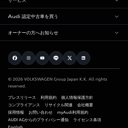
サービス
純正アクセサリー
見積り依頼
e-tronラインアップ
Audi exclusive
オンラインショップ
試乗予約
Audi 認定中古車を買う
サービス入庫予約
価格シミュレーション
Audi driving experience
Audi collection
サービスプログラム
車両比較
オーナーの方へお知らせ
Audi認定中古車
アウディナビアプリ
メンテナンス
ご購入サポート
Audi認定中古車検索
お知らせ
車検 / 定期点検
カタログ一覧
クオリティ
オーナー様向けキャンペーン
e-tronアフターサポート
保証
リコール関連情報
Audi Top Service紹介
© 2026 VOLKSWAGEN Group Japan K.K. All rights
メンテナンス
特定整備適用車一覧
reserved.
myAudi
24時間緊急サポート
リサイクル法
プレスリリース
利用規約
個人情報保護方針
ファイナンス
コンプライアンス
リサイクル関連
会社概要
よくある質問（FAQ）
採用情報
お問い合わせ
myAudi利用規約
キャンペーン / イベント
AUDI AGからのプライバシー通知
ライセンス条項
買取査定
English