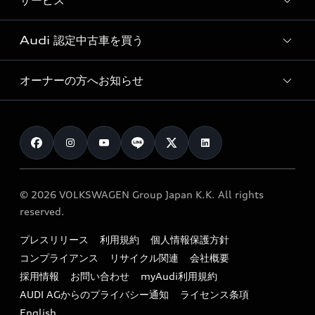
サービス
純正アクセサリー
見積り依頼
e-tronラインアップ
Audi exclusive
オンラインショップ
試乗予約
Audi 認定中古車を買う
サービス入庫予約
価格シミュレーション
Audi driving experience
Audi collection
サービスプログラム
車両比較
オーナーの方へお知らせ
Audi認定中古車
アウディナビアプリ
メンテナンス
ご購入サポート
Audi認定中古車検索
お知らせ
車検 / 定期点検
カタログ一覧
クオリティ
オーナー様向けキャンペーン
e-tronアフターサポート
保証
リコール関連情報
Audi Top Service紹介
© 2026 VOLKSWAGEN Group Japan K.K. All rights
メンテナンス
特定整備適用車一覧
reserved.
myAudi
24時間緊急サポート
リサイクル法
プレスリリース
利用規約
個人情報保護方針
ファイナンス
コンプライアンス
リサイクル関連
会社概要
よくある質問（FAQ）
採用情報
お問い合わせ
myAudi利用規約
キャンペーン / イベント
AUDI AGからのプライバシー通知
ライセンス条項
買取査定
English