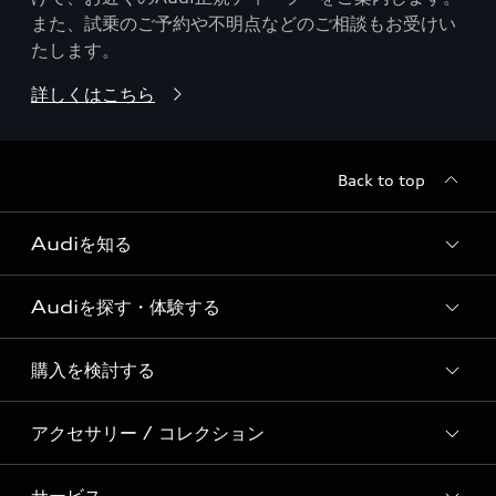
また、試乗のご予約や不明点などのご相談もお受けい
たします。
詳しくはこちら
Back to top
Audiを知る
Audiを探す・体験する
Audi ブランド
Story of Progress
購入を検討する
ディーラー検索
Audi Sport
新車在庫検索
アクセサリー / コレクション
モデル一覧
Formula 1®
試乗車・展示車検索
特別仕様モデル / 限定モデル
デジタルサービス