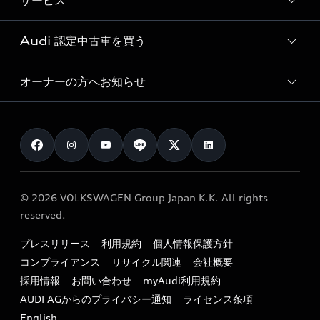
サービス
純正アクセサリー
見積り依頼
e-tronラインアップ
Audi exclusive
オンラインショップ
試乗予約
Audi 認定中古車を買う
サービス入庫予約
価格シミュレーション
Audi driving experience
Audi collection
サービスプログラム
車両比較
オーナーの方へお知らせ
Audi認定中古車
アウディナビアプリ
メンテナンス
ご購入サポート
Audi認定中古車検索
お知らせ
車検 / 定期点検
カタログ一覧
クオリティ
オーナー様向けキャンペーン
e-tronアフターサポート
保証
リコール関連情報
Audi Top Service紹介
© 2026 VOLKSWAGEN Group Japan K.K. All rights
メンテナンス
特定整備適用車一覧
reserved.
myAudi
24時間緊急サポート
リサイクル法
プレスリリース
利用規約
個人情報保護方針
ファイナンス
コンプライアンス
リサイクル関連
会社概要
よくある質問（FAQ）
採用情報
お問い合わせ
myAudi利用規約
キャンペーン / イベント
AUDI AGからのプライバシー通知
ライセンス条項
買取査定
English