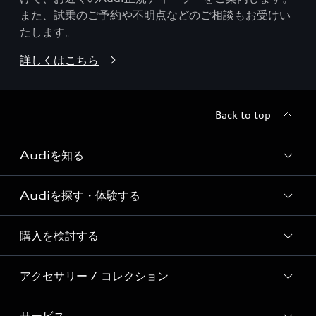
また、試乗のご予約や不明点などのご相談もお受けい
たします。
詳しくはこちら
Back to top
Audiを知る
Audiを探す・体験する
Audi ブランド
Story of Progress
購入を検討する
ディーラー検索
Audi Sport
新車在庫検索
アクセサリー / コレクション
モデル一覧
Formula 1®
試乗車・展示車検索
特別仕様モデル / 限定モデル
デジタルサービス