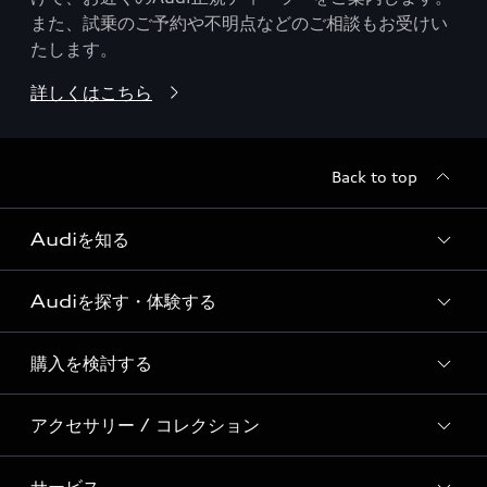
また、試乗のご予約や不明点などのご相談もお受けい
たします。
詳しくはこちら
Back to top
Audiを知る
Audiを探す・体験する
Audi ブランド
Story of Progress
購入を検討する
ディーラー検索
Audi Sport
新車在庫検索
アクセサリー / コレクション
モデル一覧
Formula 1®
試乗車・展示車検索
特別仕様モデル / 限定モデル
デジタルサービス