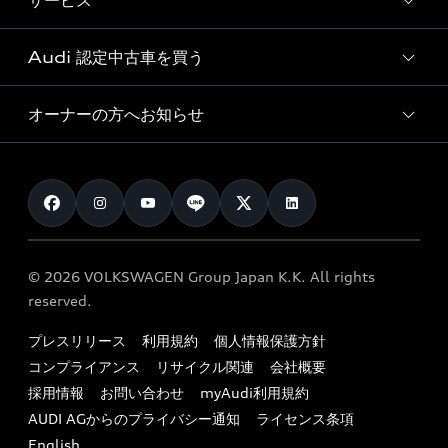
サービス
純正アクセサリー
見積り依頼
e-tronラインアップ
Audi exclusive
オンラインショップ
試乗予約
Audi 認定中古車を買う
サービス入庫予約
価格シミュレーション
Audi driving experience
Audi collection
サービスプログラム
車両比較
オーナーの方へお知らせ
Audi認定中古車
アウディナビアプリ
メンテナンス
ご購入サポート
Audi認定中古車検索
お知らせ
車検 / 定期点検
カタログ一覧
クオリティ
オーナー様向けキャンペーン
e-tronアフターサポート
保証
リコール関連情報
Audi Top Service紹介
© 2026 VOLKSWAGEN Group Japan K.K. All rights
メンテナンス
特定整備適用車一覧
reserved.
myAudi
24時間緊急サポート
リサイクル法
プレスリリース
利用規約
個人情報保護方針
ファイナンス
コンプライアンス
リサイクル関連
会社概要
よくある質問（FAQ）
採用情報
お問い合わせ
myAudi利用規約
キャンペーン / イベント
AUDI AGからのプライバシー通知
ライセンス条項
買取査定
English