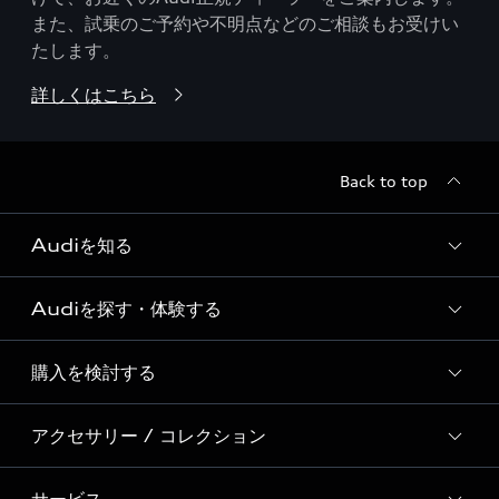
また、試乗のご予約や不明点などのご相談もお受けい
たします。
詳しくはこちら
Back to top
Audiを知る
Audiを探す・体験する
Audi ブランド
Story of Progress
購入を検討する
ディーラー検索
Audi Sport
新車在庫検索
アクセサリー / コレクション
モデル一覧
Formula 1®
試乗車・展示車検索
特別仕様モデル / 限定モデル
デジタルサービス