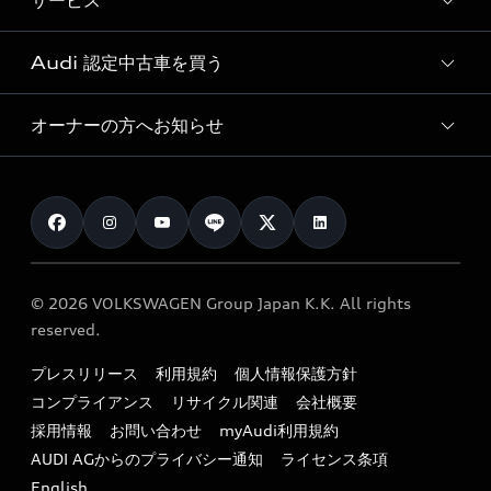
サービス
純正アクセサリー
見積り依頼
e-tronラインアップ
Audi exclusive
オンラインショップ
試乗予約
Audi 認定中古車を買う
サービス入庫予約
価格シミュレーション
Audi driving experience
Audi collection
サービスプログラム
車両比較
オーナーの方へお知らせ
Audi認定中古車
アウディナビアプリ
メンテナンス
ご購入サポート
Audi認定中古車検索
お知らせ
車検 / 定期点検
カタログ一覧
クオリティ
オーナー様向けキャンペーン
e-tronアフターサポート
保証
リコール関連情報
Audi Top Service紹介
© 2026 VOLKSWAGEN Group Japan K.K. All rights
メンテナンス
特定整備適用車一覧
reserved.
myAudi
24時間緊急サポート
リサイクル法
プレスリリース
利用規約
個人情報保護方針
ファイナンス
コンプライアンス
リサイクル関連
会社概要
よくある質問（FAQ）
採用情報
お問い合わせ
myAudi利用規約
キャンペーン / イベント
AUDI AGからのプライバシー通知
ライセンス条項
買取査定
English