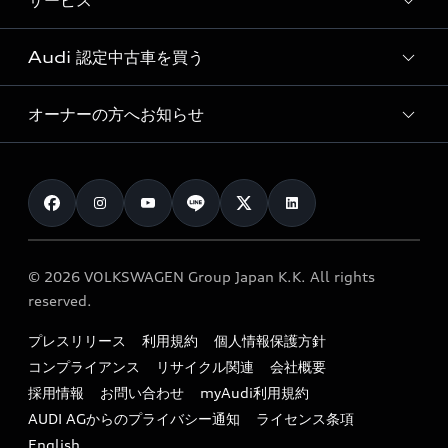
サービス
純正アクセサリー
見積り依頼
e-tronラインアップ
Audi exclusive
オンラインショップ
試乗予約
Audi 認定中古車を買う
サービス入庫予約
価格シミュレーション
Audi driving experience
Audi collection
サービスプログラム
車両比較
オーナーの方へお知らせ
Audi認定中古車
アウディナビアプリ
メンテナンス
ご購入サポート
Audi認定中古車検索
お知らせ
車検 / 定期点検
カタログ一覧
クオリティ
オーナー様向けキャンペーン
e-tronアフターサポート
保証
リコール関連情報
Audi Top Service紹介
© 2026 VOLKSWAGEN Group Japan K.K. All rights
メンテナンス
特定整備適用車一覧
reserved.
myAudi
24時間緊急サポート
リサイクル法
プレスリリース
利用規約
個人情報保護方針
ファイナンス
コンプライアンス
リサイクル関連
会社概要
よくある質問（FAQ）
採用情報
お問い合わせ
myAudi利用規約
キャンペーン / イベント
AUDI AGからのプライバシー通知
ライセンス条項
買取査定
English