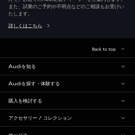
また、試乗のご予約や不明点などのご相談もお受けい
たします。
詳しくはこちら
Back to top
Audiを知る
Audiを探す・体験する
Audi ブランド
Story of Progress
購入を検討する
ディーラー検索
Audi Sport
新車在庫検索
アクセサリー / コレクション
モデル一覧
Formula 1®
試乗車・展示車検索
特別仕様モデル / 限定モデル
デジタルサービス