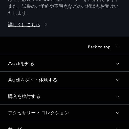
また、試乗のご予約や不明点などのご相談もお受けい
たします。
詳しくはこちら
Back to top
Audiを知る
Audiを探す・体験する
Audi ブランド
Story of Progress
購入を検討する
ディーラー検索
Audi Sport
新車在庫検索
アクセサリー / コレクション
モデル一覧
Formula 1®
試乗車・展示車検索
特別仕様モデル / 限定モデル
デジタルサービス