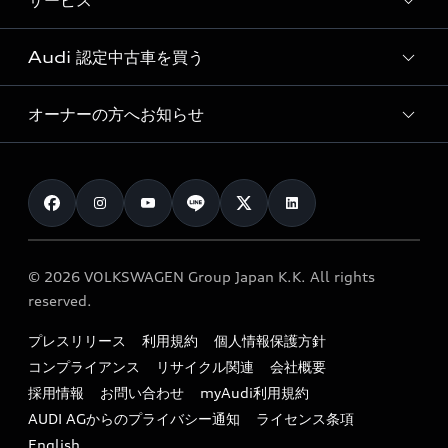
サービス
純正アクセサリー
見積り依頼
e-tronラインアップ
Audi exclusive
オンラインショップ
試乗予約
Audi 認定中古車を買う
サービス入庫予約
価格シミュレーション
Audi driving experience
Audi collection
サービスプログラム
車両比較
オーナーの方へお知らせ
Audi認定中古車
アウディナビアプリ
メンテナンス
ご購入サポート
Audi認定中古車検索
お知らせ
車検 / 定期点検
カタログ一覧
クオリティ
オーナー様向けキャンペーン
e-tronアフターサポート
保証
リコール関連情報
Audi Top Service紹介
© 2026 VOLKSWAGEN Group Japan K.K. All rights
メンテナンス
特定整備適用車一覧
reserved.
myAudi
24時間緊急サポート
リサイクル法
プレスリリース
利用規約
個人情報保護方針
ファイナンス
コンプライアンス
リサイクル関連
会社概要
よくある質問（FAQ）
採用情報
お問い合わせ
myAudi利用規約
キャンペーン / イベント
AUDI AGからのプライバシー通知
ライセンス条項
買取査定
English