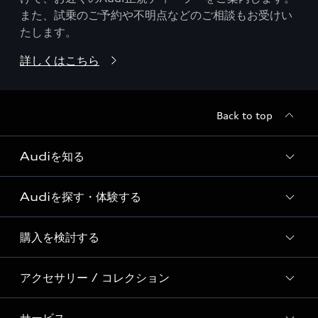
また、試乗のご予約や不明点などのご相談もお受けい
たします。
詳しくはこちら
Back to top
Audiを知る
Audiを探す・体験する
Audi ブランド
Story of Progress
購入を検討する
ディーラー検索
Audi Sport
新車在庫検索
アクセサリー / コレクション
モデル一覧
Formula 1®
試乗車・展示車検索
特別仕様モデル / 限定モデル
デジタルサービス