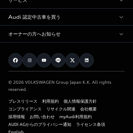
サービス
純正アクセサリー
見積り依頼
e-tronラインアップ
Audi exclusive
オンラインショップ
試乗予約
Audi 認定中古車を買う
サービス入庫予約
価格シミュレーション
Audi driving experience
Audi collection
サービスプログラム
車両比較
オーナーの方へお知らせ
Audi認定中古車
アウディナビアプリ
メンテナンス
ご購入サポート
Audi認定中古車検索
お知らせ
車検 / 定期点検
カタログ一覧
クオリティ
オーナー様向けキャンペーン
e-tronアフターサポート
保証
リコール関連情報
Audi Top Service紹介
© 2026 VOLKSWAGEN Group Japan K.K. All rights
メンテナンス
特定整備適用車一覧
reserved.
myAudi
24時間緊急サポート
リサイクル法
プレスリリース
利用規約
個人情報保護方針
ファイナンス
コンプライアンス
リサイクル関連
会社概要
よくある質問（FAQ）
採用情報
お問い合わせ
myAudi利用規約
キャンペーン / イベント
AUDI AGからのプライバシー通知
ライセンス条項
買取査定
English