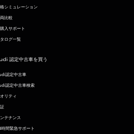
格シミュレーション
両比較
購入サポート
タログ一覧
udi 認定中古車を買う
udi認定中古車
udi認定中古車検索
オリティ
証
ンテナンス
4時間緊急サポート