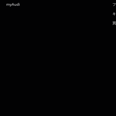
myAudi
フ
キ
買