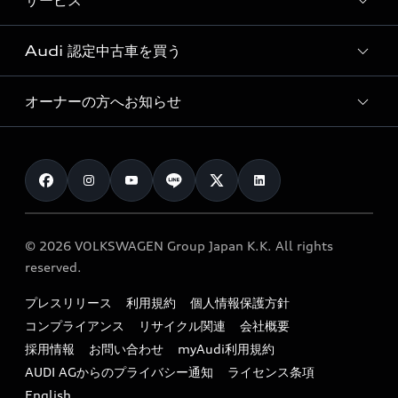
サービス
純正アクセサリー
見積もり依頼
e-tronラインアップ
Audi exclusive
オンラインショップ
試乗予約
Audi 認定中古車を買う
サービス入庫予約
価格シミュレーション
Audi driving experience
Audi collection
サービスプログラム
車両比較
オーナーの方へお知らせ
Audi認定中古車
アウディナビアプリ
メンテナンス
ご購入サポート
Audi認定中古車検索
お知らせ
車検 / 定期点検
カタログ一覧
クオリティ
オーナー様向けキャンペーン
e-tronアフターサポート
保証
リコール関連情報
Audi Top Service紹介
© 2026 VOLKSWAGEN Group Japan K.K. All rights
メンテナンス
特定整備適用車一覧
reserved.
myAudi
24時間緊急サポート
リサイクル法
プレスリリース
利用規約
個人情報保護方針
ファイナンス
コンプライアンス
リサイクル関連
会社概要
よくある質問（FAQ）
採用情報
お問い合わせ
myAudi利用規約
キャンペーン / イベント
AUDI AGからのプライバシー通知
ライセンス条項
買取査定
English