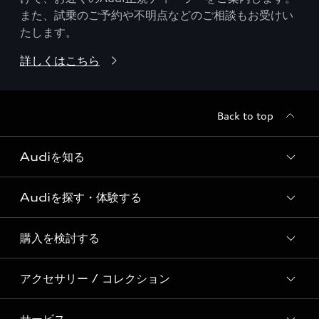
また、試乗のご予約や不明点などのご相談もお受けい
たします。
詳しくはこちら
Back to top
Audiを知る
Audiを探す・体験する
Audi ブランド
Story of Progress
購入を検討する
ディーラー検索
Audi Sport
新車在庫検索
アクセサリー / コレクション
モデル一覧
Formula 1®
試乗車・展示車検索
特別仕様モデル / 限定モデル
デジタルサービス