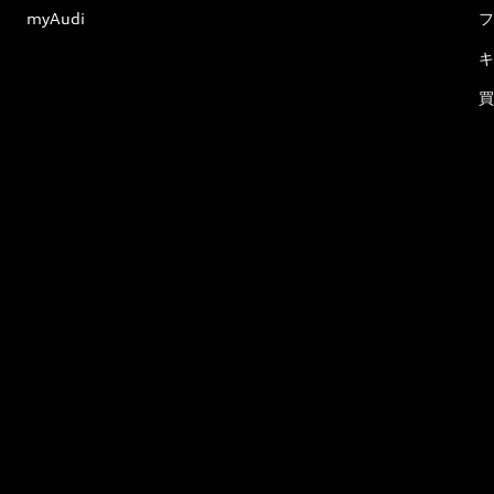
myAudi
フ
キ
買