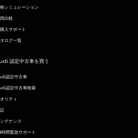
格シミュレーション
両比較
購入サポート
タログ一覧
udi 認定中古車を買う
udi認定中古車
udi認定中古車検索
オリティ
証
ンテナンス
4時間緊急サポート